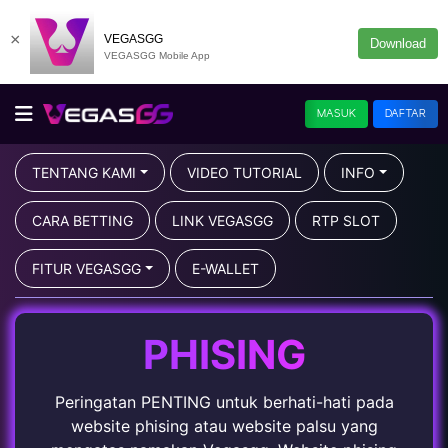
×
VEGASGG
Download
VEGASGG Mobile App
MASUK
DAFTAR
TENTANG KAMI
VIDEO TUTORIAL
INFO
CARA BETTING
LINK VEGASGG
RTP SLOT
FITUR VEGASGG
E-WALLET
PHISING
Peringatan PENTING untuk berhati-hati pada
website phising atau website palsu yang